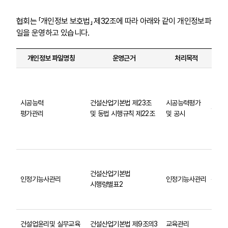
협회는 「개인정보 보호법」 제32조에 따라 아래와 같이 개인정보파
일을 운영하고 있습니다.
개인정보 파일명칭
운영근거
처리목적
개인
건설업
주소
: 성
시공능력
건설산업기본법 제23조
시공능력평가
평가관리
및 동법 시행규칙 제22조
및 공시
기술인
인구
득일
신청자
휴대
건설산업기본법
인정기능사관리
인정기능사관리
시행령별표2
경력확
주소,
성명
건설업윤리및 실무교육
건설산업기본법 제9조의3
교육관리