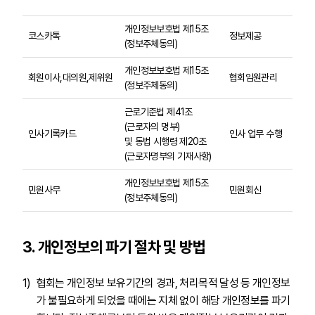
이메
개인정보보호법 제15조
코스카톡
정보제공
성명
(정보주체동의)
개인정보보호법 제15조
성명
회원이사,대의원,제위원
협회임원관리
(정보주체동의)
번호
근로기준법 제41조
(근로자의 명부)
성명
인사기록카드
인사 업무 수행
및 동법 시행령 제20조
전화
(근로자명부의 기재사항)
개인정보보호법 제15조
성명,
민원사무
민원회신
(정보주체동의)
등
3. 개인정보의 파기 절차 및 방법
협회는 개인정보 보유기간의 경과, 처리목적 달성 등 개인정보
가 불필요하게 되었을 때에는 지체 없이 해당 개인정보를 파기