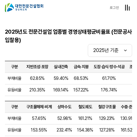
로그인
2025년도 전문건설업 업종별 경영상태평균비율표 (전문공사
입찰용)
구분
지반조성·포장
실내건축
금속·지붕
도장·습식·방수·석공
조경
부채비율
62.85%
59.40%
68.53%
61.70%
유동비율
210.35%
169.14%
157.22%
176.74%
1
구분
구조물해체·비계
상하수도
철도궤도
철강구조물
수중·준설
부채비율
57.45%
52.98%
161.21%
129.23%
130.91%
유동비율
153.55%
232.41%
154.38%
127.28%
161.52%