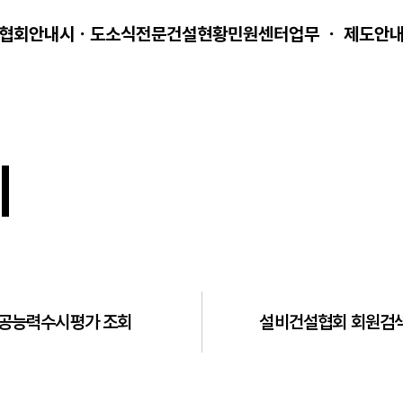
협회안내
시ㆍ도소식
전문건설현황
민원센터
업무 ㆍ 제도안
회
공능력수시평가 조회
설비건설협회 회원검