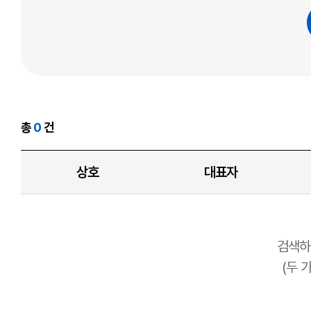
총
0
건
상호
대표자
검색하
(두 