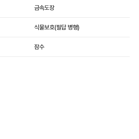
금속도장
식물보호(필답 병행)
잠수