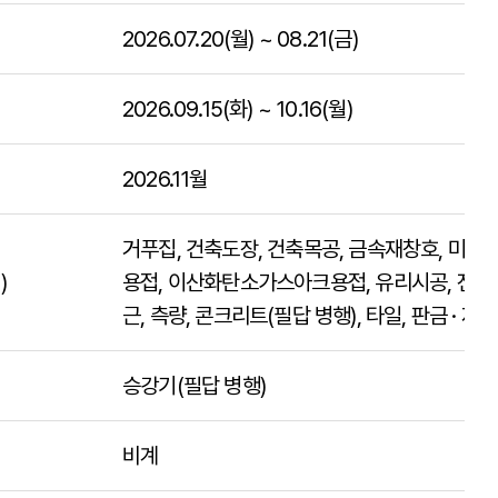
2026.07.20(월) ~ 08.21(금)
2026.09.15(화) ~ 10.16(월)
2026.11월
거푸집, 건축도장, 건축목공, 금속재창호, 미장,
)
용접, 이산화탄소가스아크용접, 유리시공, 전산
근, 측량, 콘크리트(필답 병행), 타일, 판금 · 제관
승강기(필답 병행)
비계