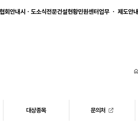
협회안내
시ㆍ도소식
전문건설현황
민원센터
업무 ㆍ 제도안
대상종목
문의처