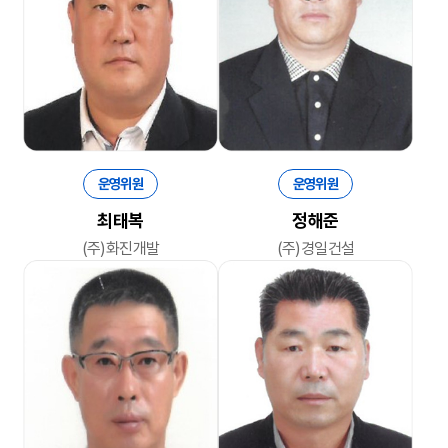
운영위원
운영위원
최태복
정해준
(주)화진개발
(주)경일건설