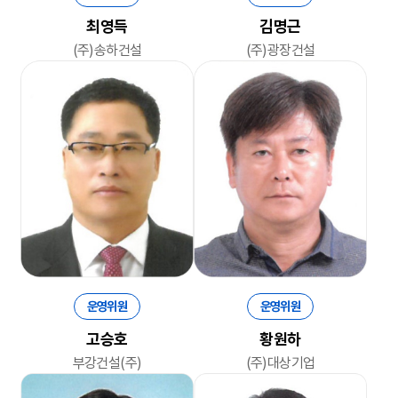
최영득
김명근
(주)송하건설
(주)광장건설
운영위원
운영위원
고승호
황원하
부강건설(주)
(주)대상기업