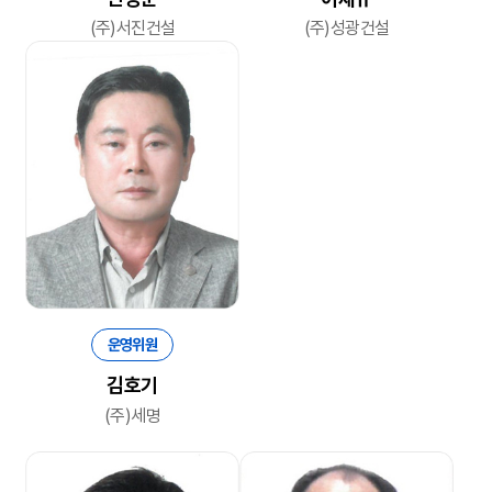
(주)서진건설
(주)성광건설
운영위원
김호기
(주)세명