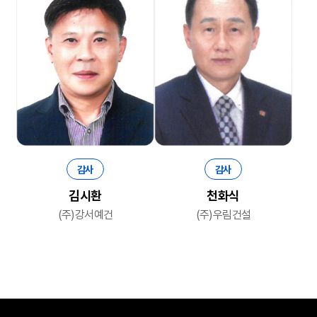
감사
감사
김시환
천화식
(주)강서예건
(주)우림건설