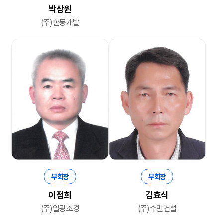
박상원
(주)한동개발
부회장
부회장
이정희
김효식
(주)일광조경
(주)수민건설