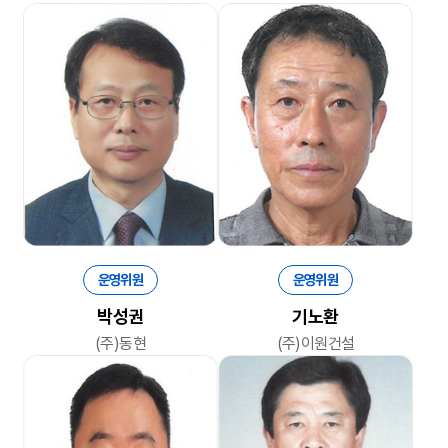
운영위원
운영위원
박성권
기노환
(주)동현
(주)이원건설