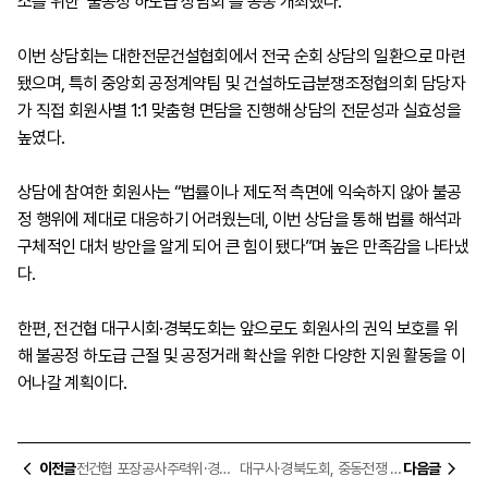
소를 위한 ‘불공정 하도급 상담회’를 공동 개최했다.
이번 상담회는 대한전문건설협회에서 전국 순회 상담의 일환으로 마련
됐으며, 특히 중앙회 공정계약팀 및 건설하도급분쟁조정협의회 담당자
가 직접 회원사별 1:1 맞춤형 면담을 진행해 상담의 전문성과 실효성을
높였다.
상담에 참여한 회원사는 “법률이나 제도적 측면에 익숙하지 않아 불공
정 행위에 제대로 대응하기 어려웠는데, 이번 상담을 통해 법률 해석과
구체적인 대처 방안을 알게 되어 큰 힘이 됐다”며 높은 만족감을 나타냈
다.
한편, 전건협 대구시회·경북도회는 앞으로도 회원사의 권익 보호를 위
해 불공정 하도급 근절 및 공정거래 확산을 위한 다양한 지원 활동을 이
어나갈 계획이다.
이전글
전건협 포장공사주력위·경북도회, 경북도에 ‘소규모 포장공사비 현실화’ 강력 건의
대구시·경북도회, 중동전쟁 대응 건설업계 간담회서 현안 논의
다음글