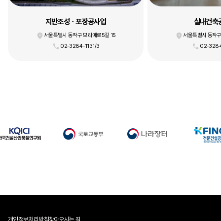
지반조성ㆍ포장공사업
실내건축
서울특별시 동작구 보라매로5길 15
서울특별시 동작구
02-3284-1131/3
02-3284
개인정보처리방침
찾아오시는 길