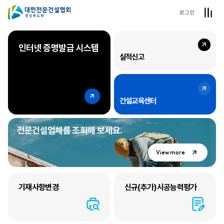
로그인
회원사를 가족처럼 회원사 일을 내 일처럼
인터넷 증명발급 시스템
대한전문건설협회
실적신고
경상북도회
건설교육센터
전문건설업체를 조회해 보세요.
View more
기재사항변경
신규(추가)시공능력평가