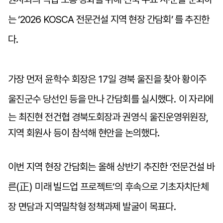
는
‘2026 KOSCA
전문건설 지역 현장 간담회
’
를 추진한
다
.
가장 먼저 윤학수 회장은
17
일 경북 울진을 찾아 황이주
울진군수 당선인 등을 만나 간담회를 실시했다
.
이 자리에
는 최진현 전건협 경북도회장과 권영식 울진운영위원장,
지역 회원사 등이 참석해 현안을 논의했다.
이번 지역 현장 간담회는 올해 상반기 추진한
‘
전문건설 바
른
(
正
)
미래 빌드업 프로젝트
’
의 후속으로 기초자치단체
장 면담과 지역밀착형 정책과제 발굴이 목표다
.