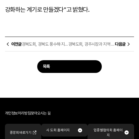
강화하는 계기로 만들겠다
”
고 밝혔다
.
이전글
경북도회, 경북도 풍수해·지진 재해보험 기부 협약 체결
경북도회, 경주시장과 지역 전문건설산업 활성화 간담회
다음글
목록
개인정보처리방침
찾아오시는 길
업종별협의회 홈페이
시·도회 홈페이지
중앙회 바로가기
지